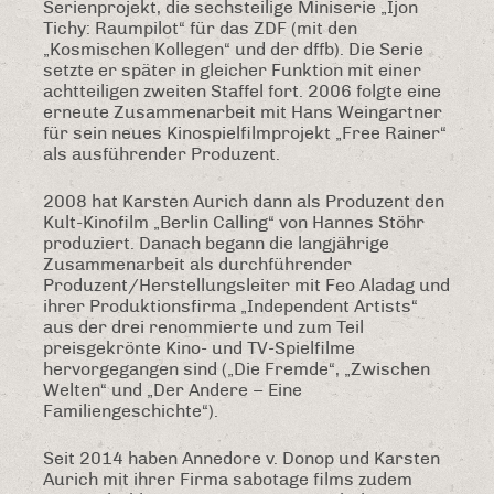
Serienprojekt, die sechsteilige Miniserie „Ijon
Tichy: Raumpilot“ für das ZDF (mit den
„Kosmischen Kollegen“ und der dffb). Die Serie
setzte er später in gleicher Funktion mit einer
achtteiligen zweiten Staffel fort. 2006 folgte eine
erneute Zusammenarbeit mit Hans Weingartner
für sein neues Kinospielfilmprojekt „Free Rainer“
als ausführender Produzent.
2008 hat Karsten Aurich dann als Produzent den
Kult-Kinofilm „Berlin Calling“ von Hannes Stöhr
produziert. Danach begann die langjährige
Zusammenarbeit als durchführender
Produzent/Herstellungsleiter mit Feo Aladag und
ihrer Produktionsfirma „Independent Artists“
aus der drei renommierte und zum Teil
preisgekrönte Kino- und TV-Spielfilme
hervorgegangen sind („Die Fremde“, „Zwischen
Welten“ und „Der Andere – Eine
Familiengeschichte“).
Seit 2014 haben Annedore v. Donop und Karsten
Aurich mit ihrer Firma sabotage films zudem