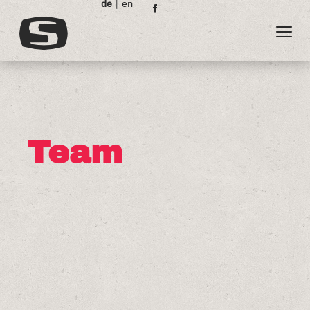
de
en
Team