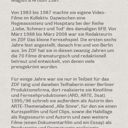
Magistra Artium 1987.
Von 1983 bis 1987 machte sie eigene Video-
Filme im Kollektiv. Dazwischen eine
Regieassistenz und Hospitanz bei der Reihe
„Liebe, Schmerz und Tod“ des damaligen SFB. Von
März 1988 bis März 2008 war sie Redakteurin
im ZDF Das kleine Fernsehspiel. Die ersten sechs
Jahre fest angestellt, danach frei und von Berlin
aus. Im ZDF hat sie in diesen zwanzig Jahren um
die 70 Filme dramaturgisch und redaktionell
betreut und entwickelt, von denen viele
preisgekrönt wurden.
Für einige Jahre war sie nur in Teilzeit für das
ZDF tätig und daneben Teilhaberin einer Berliner
Produktionsfirma, dort realisierte sie Kinofilme
und Fernsehproduktionen (ARD, ARTE, 3sat).
1995/96 schrieb sie außerdem als Autorin den
ARTE-Themenabend „Alle Sinne“, für den sie einen
Kurzspielfilm und fünf Clips, sowie die Habillage
als Regisseurin und Autorin und zwei weitere
Filme (einen Dokumentarfilm und ein Essay) als